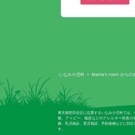
いなみ小児科
>
Mama's room から
東京都世田谷区に位置するいなみ小児科では、
般、アトピー、喘息などのアレルギー疾患の
療、乳児検診、育児相談、予防接種などに対応
す。