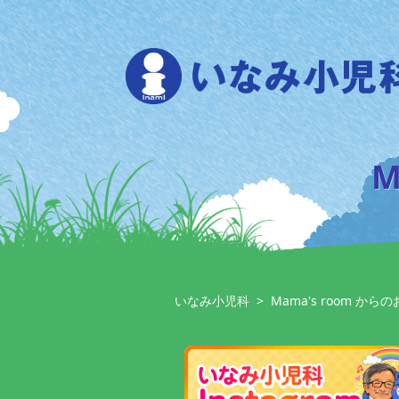
Skip
to
content
M
いなみ小児科
>
Mama's room から