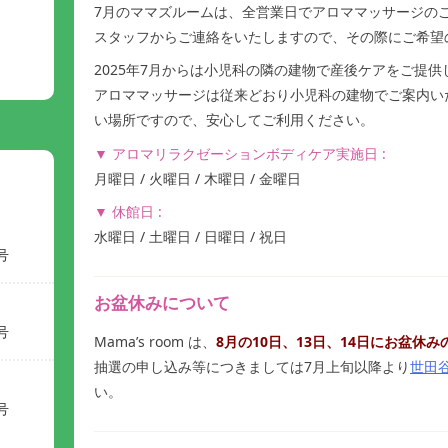
7月のママズルームは、全営業日でアロママッサージの
スタッフからご連絡をいたしますので、その際にご希望
2025年7月からは小児科の隣の建物で産後ケアをご提
アロママッサージは従来どおり小児科の建物でご案内い
い場所ですので、安心してご利用ください。
▼ アロマリラクゼーションボディケア実施日 :
月曜日 / 火曜日 / 木曜日 / 金曜日
▼ 休館日 :
水曜日 / 土曜日 / 日曜日 / 祝日
号
お盆休みについて
号
Mama’s room は、
8月の10日、13日、14日にお盆休
抽選の申し込み等につきましては7月上旬以降より
世田
い。
号