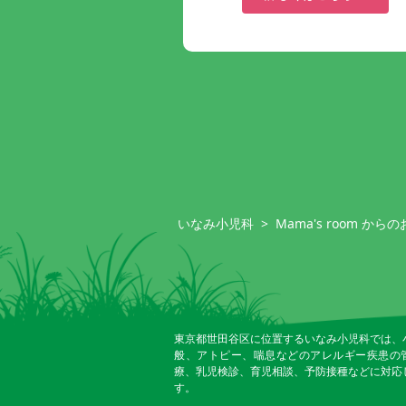
いなみ小児科
>
Mama's room から
東京都世田谷区に位置するいなみ小児科では、
般、アトピー、喘息などのアレルギー疾患の
療、乳児検診、育児相談、予防接種などに対応
す。