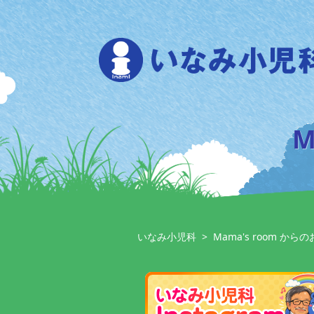
Skip
to
content
M
いなみ小児科
>
Mama's room から