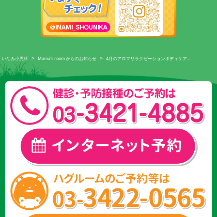
>
>
いなみ小児科
Mama's room からのお知らせ
4月のアロマリラクゼーションボディケア…