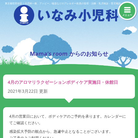
Skip
東京都世田谷区｜小児科一般、アトピー、喘息などのアレルギー疾患の管理・治療・乳児検診・育児相談・予防接種
to
content
メニュー
Mama's room からのお知らせ
4月のアロマリラクゼーションボディケア実施日・休館日
2021年3月22日
更新
4月の営業日において、ボディケアのご予約を承ります。カレンダーに
てご確認ください。
感染拡大予防の観点から、急遽中止となることがございます。
ご了承の上ご利用ください。