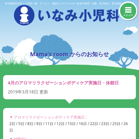
Skip
東京都世田谷区｜小児科一般、アトピー、喘息などのアレルギー疾患の管理・治療・乳児検診・育児相談・予防接種
to
content
メニュー
Mama's room からのお知らせ
4月のアロマリラクゼーションボディケア実施日・休館日
2019年3月18日
更新
▼ アロマリラクゼーションボディケア実施日 :
2日 / 5日 / 8日 / 9日 / 11日 / 12日 / 15日 / 16日 / 22日 / 23日 / 25日 / 26
日
▼ 休館日 :