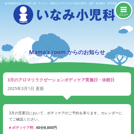
Skip
東京都世田谷区｜小児科一般、アトピー、喘息などのアレルギー疾患の管理・治療・乳児検診・育児相談・予防接種
to
content
メニュー
Mama's room からのお知らせ
3月のアロマリラクゼーションボディケア実施日・休館日
2025年3月1日
更新
3月の営業日において、ボディケアのご予約を承ります。カレンダーに
てご確認ください。
■ ボディケア料 :
60分8,800円