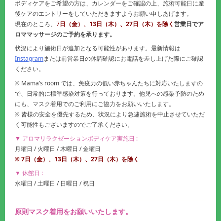
ボディケアをご希望の方は、カレンダーをご確認の上、施術可能日に産
後ケアのエントリーをしていただきますようお願い申しあげます。
現在のところ、
7
日（金）、13日（木）、27日（木）を除く
営業日でア
ロママッサージのご予約を承ります。
状況により施術日が追加となる可能性があります。最新情報は
Instagram
または前営業日の体調確認にお電話を差し上げた際にご確認
ください。
※ Mama’s room では、免疫力の低い赤ちゃんたちに対応いたしますの
で、日常的に標準感染対策を行っております。他児への感染予防のため
にも、マスク着用でのご利用にご協力をお願いいたします。
※ 皆様の安全を優先するため、状況により急遽施術を中止させていただ
く可能性もございますのでご了承ください。
▼ アロマリラクゼーションボディケア実施日 :
月曜日 / 火曜日 / 木曜日 / 金曜日
※ 7
日（金）、13日（木）
、27日（木）
を除く
▼ 休館日 :
水曜日 / 土曜日 / 日曜日 / 祝日
原則マスク着用をお願いいたします。