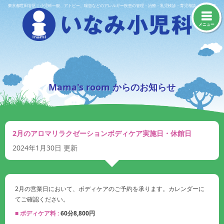
Skip
東京都世田谷区｜小児科一般、アトピー、喘息などのアレルギー疾患の管理・治療・乳児検診・育児相談・予防接種
to
content
メニュー
Mama's room からのお知らせ
2月のアロマリラクゼーションボディケア実施日・休館日
2024年1月30日
更新
2月の営業日において、ボディケアのご予約を承ります。カレンダーに
てご確認ください。
■ ボディケア料 :
60分8,800円