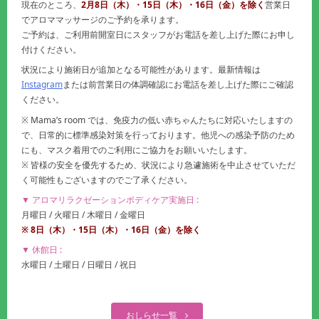
現在のところ、
2
月
8
日（木）
・15
日（木）
・16
日（金）
を除く
営業日
でアロママッサージのご予約を承ります。
ご予約は、ご利用前開室日にスタッフがお電話を差し上げた際にお申し
付けください。
状況により施術日が追加となる可能性があります。最新情報は
Instagram
または前営業日の体調確認にお電話を差し上げた際にご確認
ください。
※ Mama’s room では、免疫力の低い赤ちゃんたちに対応いたしますの
で、日常的に標準感染対策を行っております。他児への感染予防のため
にも、マスク着用でのご利用にご協力をお願いいたします。
※ 皆様の安全を優先するため、状況により急遽施術を中止させていただ
く可能性もございますのでご了承ください。
▼ アロマリラクゼーションボディケア実施日 :
月曜日 / 火曜日 / 木曜日 / 金曜日
※
8
日（木）・
15
日（木）・16
日（金）
を除く
▼ 休館日 :
水曜日 / 土曜日 / 日曜日 / 祝日
おしらせ一覧