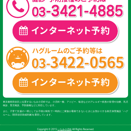
東京都世田谷区に位置するいなみ小児科では、小児科一般、アトピー、喘息などのアレルギー疾患の管理や治療、乳児
検診、育児相談、予防接種などに対応しています。
また、子育て支援の一環としてお子様が病気で一時的にご家族が看病できないときにお預かりする病児保育施設「ハグ
ルーム」(世田谷区助成対象)を運営しています。
Copyright © 2015
いなみ小児科
All Rights Reserved.