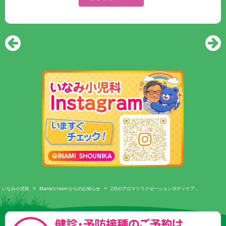
>
>
いなみ小児科
Mama's room からのお知らせ
2月のアロマリラクゼーションボディケア…