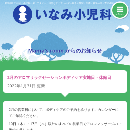
Skip
東京都世田谷区｜小児科一般、アトピー、喘息などのアレルギー疾患の管理・治療・乳児検診・育児相談・予防接種
to
content
メニュー
Mama's room からのお知らせ
2月のアロマリラクゼーションボディケア実施日・休館日
2022年1月31日
更新
2月の営業日において、ボディケアのご予約を承ります。カレンダーに
てご確認ください。
10日（木）・17日（木）以外のすべての営業日でアロママッサージのご
予約を承ります。