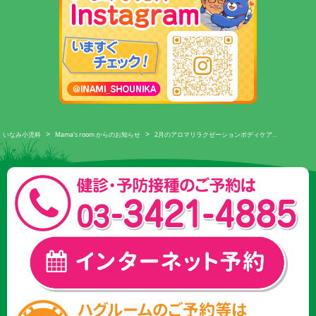
>
>
いなみ小児科
Mama's room からのお知らせ
2月のアロマリラクゼーションボディケア…