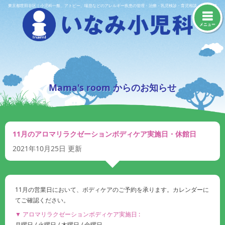
Skip
東京都世田谷区｜小児科一般、アトピー、喘息などのアレルギー疾患の管理・治療・乳児検診・育児相談・予防接種
to
content
メニュー
Mama's room からのお知らせ
11月のアロマリラクゼーションボディケア実施日・休館日
2021年10月25日
更新
11月の営業日において、ボディケアのご予約を承ります。カレンダーに
てご確認ください。
▼ アロマリラクゼーションボディケア実施日 :
月曜日 / 火曜日 / 木曜日 / 金曜日