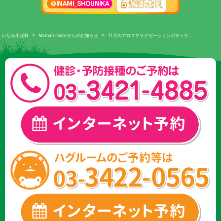
>
>
いなみ小児科
Mama's room からのお知らせ
11月のアロマリラクゼーションボディケ…