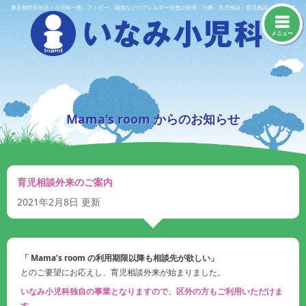
Skip
東京都世田谷区｜小児科一般、アトピー、喘息などのアレルギー疾患の管理・治療・乳児検診・育児相談・予防接種
to
content
メニュー
Mama's room からのお知らせ
育児相談外来のご案内
2021年2月8日
更新
「 Mama’s room の利用期限以降も相談先が欲しい」
とのご要望にお応えし、育児相談外来が始まりました。
いなみ小児科独自の事業となりますので、区外の方もご利用いただけま
す。