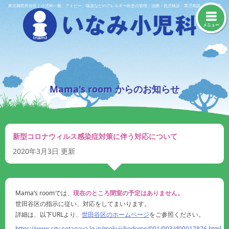
Skip
東京都世田谷区｜小児科一般、アトピー、喘息などのアレルギー疾患の管理・治療・乳児検診・育児相談・予防接種
to
content
メニュー
Mama's room からのお知らせ
新型コロナウィルス感染症対策に伴う対応について
2020年3月3日
更新
Mama’s roomでは、
現在のところ閉室の予定はありません。
世田谷区の指示に従い、対応をしてまいります。
詳細は、以下URLより、
世田谷区のホームページ
をご参照ください。
https://www.city.setagaya.lg.jp/mokuji/kodomo/001/003/d00017876.html