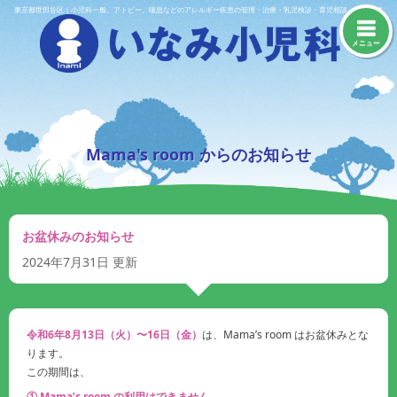
Skip
東京都世田谷区｜小児科一般、アトピー、喘息などのアレルギー疾患の管理・治療・乳児検診・育児相談・予防接種
to
content
メニュー
Mama's room からのお知らせ
お盆休みのお知らせ
2024年7月31日
更新
令和6年8月13日（火）〜16日（金）
は、Mama’s room はお盆休みとな
ります。
この期間は、
① Mama’s room の利用はできません。