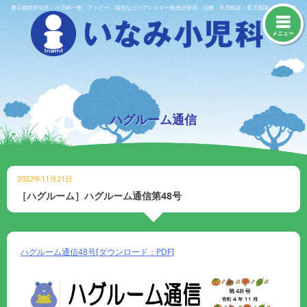
Skip
東京都世田谷区｜小児科一般、アトピー、喘息などのアレルギー疾患の管理・治療・乳児検診・育児相談・予防接種
to
content
メニュー
ハグルーム通信
2022年11月21日
［ハグルーム］ハグルーム通信第48号
ハグルーム通信48号[ダウンロード：PDF]