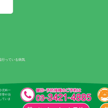
流行っている病気
小児科一
管理や治
していま