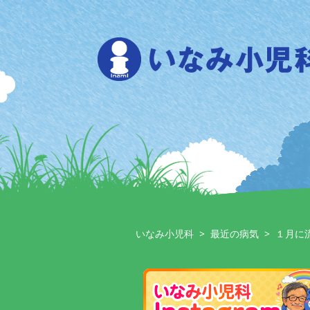
Skip
to
content
いなみ小児科
>
最近の病気
>
１月に