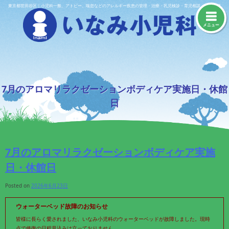
Skip
東京都世田谷区｜小児科一般、アトピー、喘息などのアレルギー疾患の管理・治療・乳児検診・育児相談・予防接種
to
content
メニュー
7月のアロマリラクゼーションボディケア実施日・休館
日
7月のアロマリラクゼーションボディケア実施
日・休館日
Posted on
2026年6月23日
ウォーターベッド故障のお知らせ
皆様に長らく愛されました、いなみ小児科のウォーターベッドが故障しました。現時
点で修復の日程見込みは立っておりません。