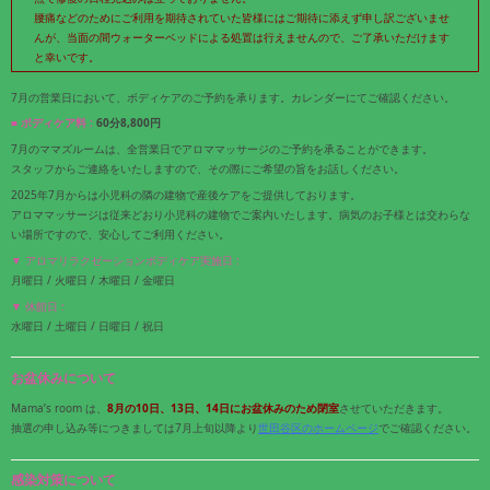
腰痛などのためにご利用を期待されていた皆様にはご期待に添えず申し訳ございませ
んが、当面の間ウォーターベッドによる処置は行えませんので、ご了承いただけます
と幸いです。
7月の営業日において、ボディケアのご予約を承ります。カレンダーにてご確認ください。
■ ボディケア料 :
60分8,800円
7月のママズルームは、全営業日でアロママッサージのご予約を承ることができます。
スタッフからご連絡をいたしますので、その際にご希望の旨をお話しください。
2025年7月からは小児科の隣の建物で産後ケアをご提供しております。
アロママッサージは従来どおり小児科の建物でご案内いたします。病気のお子様とは交わらな
い場所ですので、安心してご利用ください。
▼ アロマリラクゼーションボディケア実施日 :
月曜日 / 火曜日 / 木曜日 / 金曜日
▼ 休館日 :
水曜日 / 土曜日 / 日曜日 / 祝日
お盆休みについて
Mama’s room は、
8月の10日、13日、14日にお盆休みのため閉室
させていただきます。
抽選の申し込み等につきましては7月上旬以降より
世田谷区のホームページ
でご確認ください。
感染対策について