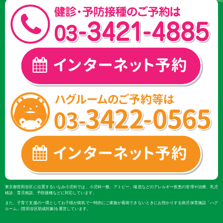
東京都世田谷区に位置するいなみ小児科では、小児科一般、アトピー、喘息などのアレルギー疾患の管理や治療、乳児
検診、育児相談、予防接種などに対応しています。
また、子育て支援の一環としてお子様が病気で一時的にご家族が看病できないときにお預かりする病児保育施設「ハグ
ルーム」(世田谷区助成対象)を運営しています。