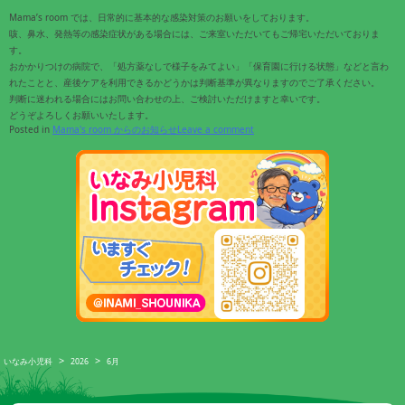
Mama’s room では、日常的に基本的な感染対策のお願いをしております。
咳、鼻水、発熱等の感染症状がある場合には、ご来室いただいてもご帰宅いただいておりま
す。
おかかりつけの病院で、「処方薬なしで様子をみてよい」「保育園に行ける状態」などと言わ
れたことと、産後ケアを利用できるかどうかは判断基準が異なりますのでご了承ください。
判断に迷われる場合にはお問い合わせの上、ご検討いただけますと幸いです。
どうぞよろしくお願いいたします。
Posted in
Mama's room からのお知らせ
Leave a comment
>
>
いなみ小児科
2026
6月