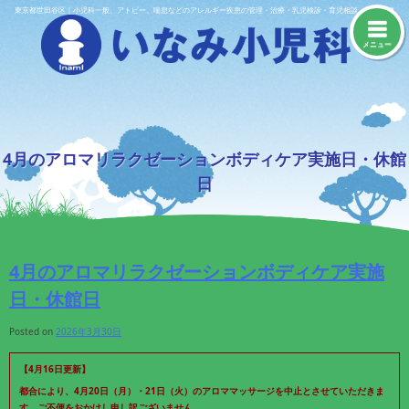
Skip
東京都世田谷区｜小児科一般、アトピー、喘息などのアレルギー疾患の管理・治療・乳児検診・育児相談・予防接種
to
content
メニュー
4月のアロマリラクゼーションボディケア実施日・休館
日
4月のアロマリラクゼーションボディケア実施
日・休館日
Posted on
2026年3月30日
【4月16日更新】
都合により、4月20日（月）・21日（火）のアロママッサージを中止とさせていただきま
す。
ご不便をおかけし申し訳ございません。