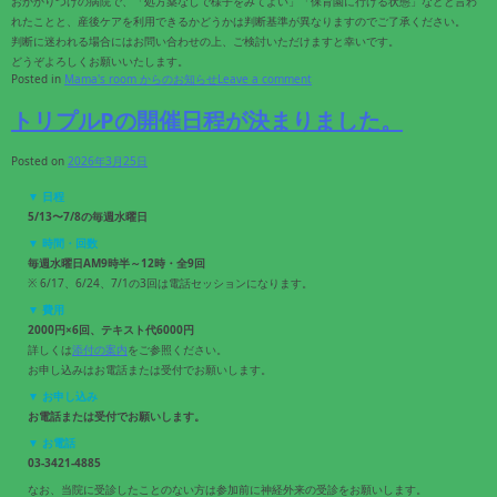
おかかりつけの病院で、「処方薬なしで様子をみてよい」「保育園に行ける状態」などと言わ
れたことと、産後ケアを利用できるかどうかは判断基準が異なりますのでご了承ください。
判断に迷われる場合にはお問い合わせの上、ご検討いただけますと幸いです。
どうぞよろしくお願いいたします。
Posted in
Mama's room からのお知らせ
Leave a comment
トリプルPの開催日程が決まりました。
Posted on
2026年3月25日
▼ 日程
5/13〜7/8の毎週水曜日
▼ 時間・回数
毎週水曜日AM9時半～12時・全9回
※ 6/17、6/24、7/1の3回は電話セッションになります。
▼ 費用
2000円×6回、テキスト代6000円
詳しくは
添付の案内
をご参照ください。
お申し込みはお電話または受付でお願いします。
▼ お申し込み
お電話または受付でお願いします。
▼ お電話
03-3421-4885
なお、当院に受診したことのない方は参加前に神経外来の受診をお願いします。