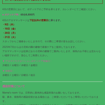
4月の営業日において、ボディケアのご予約を承ります。カレンダーにてご確認ください。
■ ボディケア料 :
60分8,800円
4月のアロママッサージは
下記
以外の営業日
に承ります。
・9
日（木）
・10日（金）
・20日（月）
・21日（火）
スタッフからご連絡をいたしますので、その際にご希望の旨をお話しください。
2025年7月からは小児科の隣の建物で産後ケアをご提供しております。
アロママッサージは従来どおり小児科の建物でご案内いたします。病気のお子様とは交わらな
い場所ですので、安心してご利用ください。
▼ アロマリラクゼーションボディケア実施日 :
月曜日 / 火曜日 / 木曜日 / 金曜日
▼ 休館日 :
水曜日 / 土曜日 / 日曜日 / 祝日
感染対策について
Mama’s room では、日常的に基本的な感染対策のお願いをしております。
咳、鼻水、発熱等の感染症状がある場合には、ご来室いただいてもご帰宅いただいておりま
す。