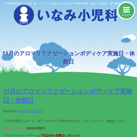
Skip
東京都世田谷区｜小児科一般、アトピー、喘息などのアレルギー疾患の管理・治療・乳児検診・育児相談・予防接種
to
content
メニュー
11月のアロマリラクゼーションボディケア実施日・休
館日
11月のアロマリラクゼーションボディケア実施
日・休館日
Posted on
2025年10月29日
11月の営業日において、ボディケアのご予約を承ります。カレンダーにてご確認ください。
■ ボディケア料 :
60分8,800円
11月のアロママッサージは
下記
以外の営業日
に承ります。