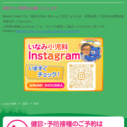
原則マスク着用をお願いいたします。
Mama’s room では、免疫力の低い赤ちゃんに対応しますため、年間を通して日常的な標準感染
対策を行っております。
ご利用の皆様におかれましても、マスクの着用にご協力いただけますと幸いです。
Posted in
Mama's room からのお知らせ
Leave a comment
>
>
いなみ小児科
2025
10月