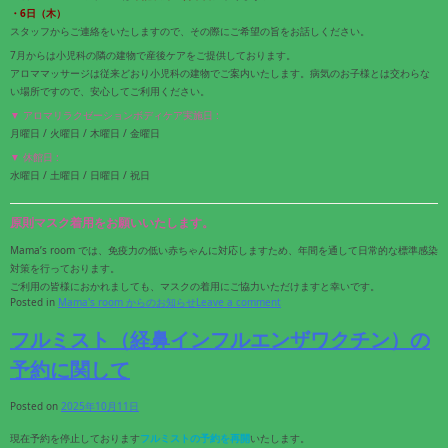
・6日（木）
スタッフからご連絡をいたしますので、その際にご希望の旨をお話しください。
7月からは小児科の隣の建物で産後ケアをご提供しております。
アロママッサージは従来どおり小児科の建物でご案内いたします。病気のお子様とは交わらな
い場所ですので、安心してご利用ください。
▼ アロマリラクゼーションボディケア実施日 :
月曜日 / 火曜日 / 木曜日 / 金曜日
▼ 休館日 :
水曜日 / 土曜日 / 日曜日 / 祝日
原則マスク着用をお願いいたします。
Mama’s room では、免疫力の低い赤ちゃんに対応しますため、年間を通して日常的な標準感染
対策を行っております。
ご利用の皆様におかれましても、マスクの着用にご協力いただけますと幸いです。
Posted in
Mama's room からのお知らせ
Leave a comment
フルミスト（経鼻インフルエンザワクチン）の
予約に関して
Posted on
2025年10月11日
現在予約を停止しております
フルミストの予約を再開
いたします。