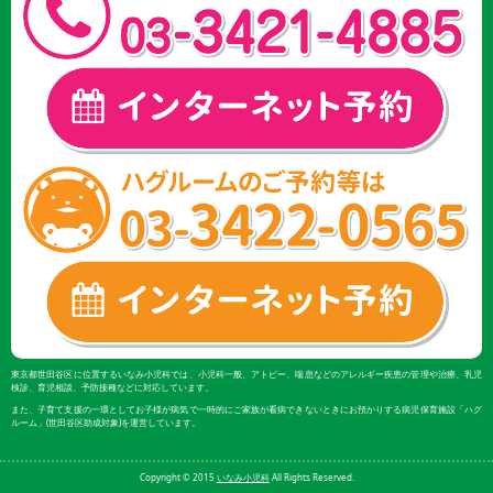
東京都世田谷区に位置するいなみ小児科では、小児科一般、アトピー、喘息などのアレルギー疾患の管理や治療、乳児
検診、育児相談、予防接種などに対応しています。
また、子育て支援の一環としてお子様が病気で一時的にご家族が看病できないときにお預かりする病児保育施設「ハグ
ルーム」(世田谷区助成対象)を運営しています。
Copyright © 2015
いなみ小児科
All Rights Reserved.