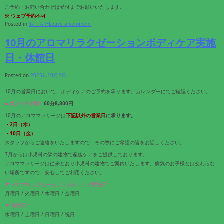
ご予約・お問い合わせは受付までお願いいたします。
※ ウェブ予約不可
Posted in
おしらせ
Leave a comment
10月のアロマリラクゼーションボディケア実施
日・休館日
Posted on
2025年10月2日
10月の営業日において、ボディケアのご予約を承ります。カレンダーにてご確認ください。
■ ボディケア料 :
60分8,800円
10月のアロママッサージは
下記
以外の営業日
に承ります。
・2日（木）
・10日（金）
スタッフからご連絡をいたしますので、その際にご希望の旨をお話しください。
7月からは小児科の隣の建物で産後ケアをご提供しております。
アロママッサージは従来どおり小児科の建物でご案内いたします。病気のお子様とは交わらな
い場所ですので、安心してご利用ください。
▼ アロマリラクゼーションボディケア実施日 :
月曜日 / 火曜日 / 木曜日 / 金曜日
▼ 休館日 :
水曜日 / 土曜日 / 日曜日 / 祝日