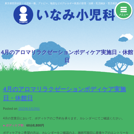
Skip
東京都世田谷区｜小児科一般、アトピー、喘息などのアレルギー疾患の管理・治療・乳児検診・育児相談・予防接種
to
content
メニュー
4月のアロマリラクゼーションボディケア実施日・休館
日
4月のアロマリラクゼーションボディケア実施
日・休館日
Posted on
2025年3月29日
4月の営業日において、ボディケアのご予約を承ります。カレンダーにてご確認ください。
■ ボディケア料 :
60分8,800円
ボディケアをご希望の方は、カレンダーをご確認の上、施術可能日に産後ケアのエントリーを