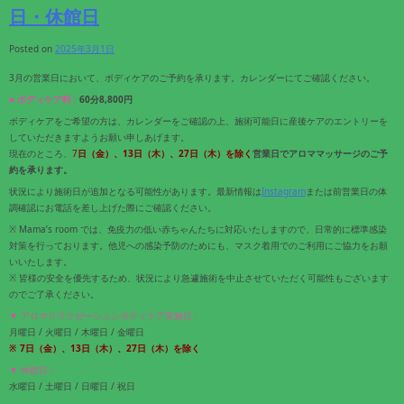
日・休館日
Posted on
2025年3月1日
3月の営業日において、ボディケアのご予約を承ります。カレンダーにてご確認ください。
■ ボディケア料 :
60分8,800円
ボディケアをご希望の方は、カレンダーをご確認の上、施術可能日に産後ケアのエントリーを
していただきますようお願い申しあげます。
現在のところ、
7
日（金）、13日（木）、27日（木）を除く
営業日でアロママッサージのご予
約を承ります。
状況により施術日が追加となる可能性があります。最新情報は
Instagram
または前営業日の体
調確認にお電話を差し上げた際にご確認ください。
※ Mama’s room では、免疫力の低い赤ちゃんたちに対応いたしますので、日常的に標準感染
対策を行っております。他児への感染予防のためにも、マスク着用でのご利用にご協力をお願
いいたします。
※ 皆様の安全を優先するため、状況により急遽施術を中止させていただく可能性もございます
のでご了承ください。
▼ アロマリラクゼーションボディケア実施日 :
月曜日 / 火曜日 / 木曜日 / 金曜日
※ 7
日（金）、13日（木）
、27日（木）
を除く
▼ 休館日 :
水曜日 / 土曜日 / 日曜日 / 祝日