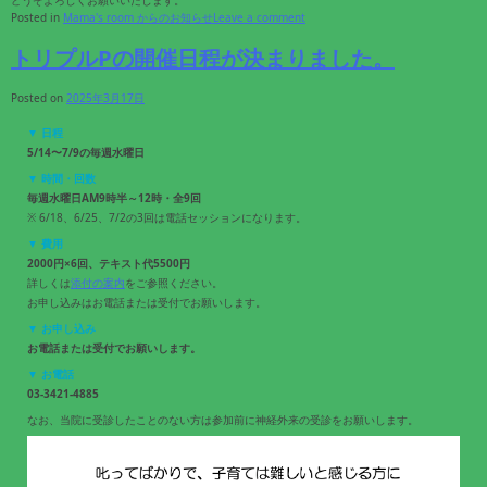
どうぞよろしくお願いいたします。
Posted in
Mama's room からのお知らせ
Leave a comment
トリプルPの開催日程が決まりました。
Posted on
2025年3月17日
▼ 日程
5/14〜7/9の毎週水曜日
▼ 時間・回数
毎週水曜日AM9時半～12時・全9回
※ 6/18、6/25、7/2の3回は電話セッションになります。
▼ 費用
2000円×6回、テキスト代5500円
詳しくは
添付の案内
をご参照ください。
お申し込みはお電話または受付でお願いします。
▼ お申し込み
お電話または受付でお願いします。
▼ お電話
03-3421-4885
なお、当院に受診したことのない方は参加前に神経外来の受診をお願いします。