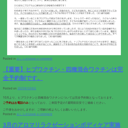
Posted in
おしらせ
Leave a comment
【重要】ヒブワクチン・四種混合ワクチンは完
全予約制です。
Posted on
2025年3月8日
10月より、ヒブワクチンと四種混合ワクチンについては完全予約制となっております。
ご予約はお電話のみ
となっており、ご来院予定の1週間前目安でご連絡ください。
ご不便をおかけしますが、ご理解の程よろしくお願いいたします。
Posted in
おしらせ
Leave a comment
3月のアロマリラクゼーションボディケア実施