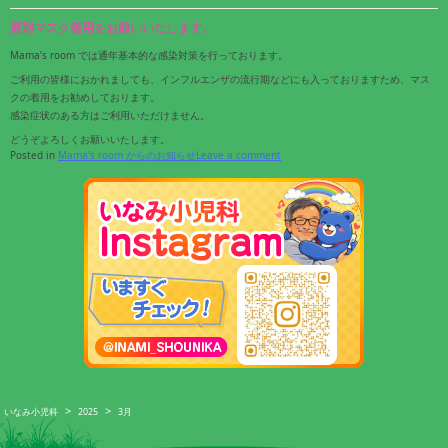
原則マスク着用をお願いいたします。
Mama’s room では通年基本的な感染対策を行っております。
ご利用の皆様におかれましても、インフルエンザの流行期などにも入っておりますため、マス
クの着用をお勧めしております。
感染症状のある方はご利用いただけません。
どうぞよろしくお願いいたします。
Posted in
Mama's room からのお知らせ
Leave a comment
>
>
いなみ小児科
2025
3月