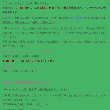
していただきますようお願い申しあげます。
現在のところ、
4日（金）、10日（木）、14日（月）を除く
営業日でアロママッサージのご予
約を承ります。
状況により施術日が追加となる可能性があります。最新情報は
Instagram
または前営業日の体
調確認にお電話を差し上げた際にご確認ください。
※ Mama’s room では、免疫力の低い赤ちゃんたちに対応いたしますので、日常的に標準感染
対策を行っております。他児への感染予防のためにも、マスク着用でのご利用にご協力をお願
いいたします。
※ 皆様の安全を優先するため、状況により急遽施術を中止させていただく可能性もございます
のでご了承ください。
▼ アロマリラクゼーションボディケア実施日 :
月曜日 / 火曜日 / 木曜日 / 金曜日
※ 4
日（金）、10日（木）
、14日（月）
を除く
▼ 休館日 :
水曜日 / 土曜日 / 日曜日 / 祝日
原則マスク着用をお願いいたします。
Mama’s room では通年基本的な感染対策を行っております。
ご利用の皆様におかれましても、インフルエンザの流行期などにも入っておりますため、マス
クの着用をお勧めしております。
感染症状のある方はご利用いただけません。