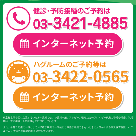
東京都世田谷区に位置するいなみ小児科では、小児科一般、アトピー、喘息などのアレルギー疾患の管理や治療、乳児
検診、育児相談、予防接種などに対応しています。
また、子育て支援の一環としてお子様が病気で一時的にご家族が看病できないときにお預かりする病児保育施設「ハグ
ルーム」(世田谷区助成対象)を運営しています。