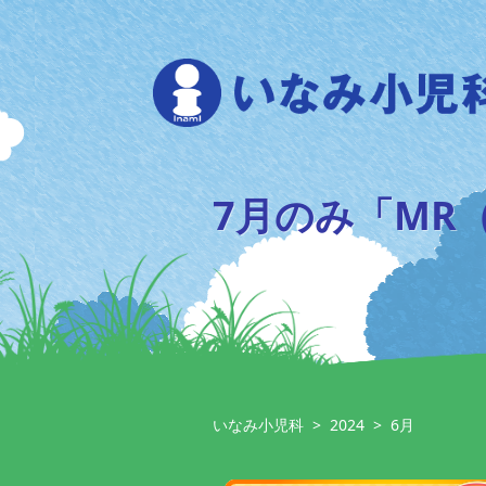
Skip
to
content
7月のみ「MR
いなみ小児科
>
2024
>
6月