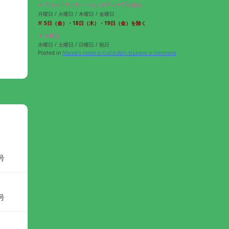
▼ アロマリラクゼーションボディケア実施日 :
月曜日 / 火曜日 / 木曜日 / 金曜日
※
5
日（金）・18
日（木）・19
日（金）
を除く
▼ 休館日 :
水曜日 / 土曜日 / 日曜日 / 祝日
Posted in
Mama's room からのお知らせ
Leave a comment
号
号