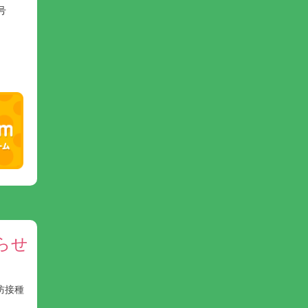
号
らせ
防接種