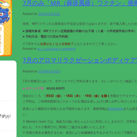
7月のみ「MR（麻疹風疹）ワクチン」接
Posted on
2024年6月30日
依然、MRワクチンの入荷状況が不安定な状況ではありますが、若干量入荷したため
■
接種対象者 : MRワクチン定期接種の年齢のお子様（１歳・小学校就学前の学年）
■
予約方法 : 電話での完全予約制
※ 7月中でも
在庫がなくなり次第終了
となりますのでご了承ください。
Posted in
おしらせ
Leave a comment
7月のアロマリラクゼーションボディケア
Posted on
2024年6月30日
7月の営業日において、ボディケアのご予約を承ります。カレンダーにてご確認く
■ ボディケア料 :
60分8,800円
現在のところ、7
月5
日（金）・18
日（木）
・19日（金）
を除く
営業日でアロママ
ご予約は、ご利用前開室日にスタッフがお電話を差し上げた際にお申し付けくださ
状況により施術日が追加となる可能性があります。最新情報は
Instagram
または前
い。
予約が
※ Mama’s room では、免疫力の低い赤ちゃんたちに対応いたしますので、日
めにも、マスク着用でのご利用にご協力をお願いいたします。
※ 皆様の安全を優先するため、状況により急遽施術を中止させていただく可能性も