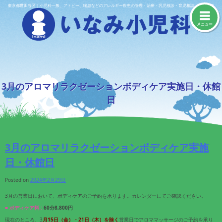
Skip
東京都世田谷区｜小児科一般、アトピー、喘息などのアレルギー疾患の管理・治療・乳児検診・育児相談・予防接種
to
content
メニュー
3月のアロマリラクゼーションボディケア実施日・休館
日
3月のアロマリラクゼーションボディケア実施
日・休館日
Posted on
2024年2月29日
3月の営業日において、ボディケアのご予約を承ります。カレンダーにてご確認ください。
■ ボディケア料 :
60分8,800円
現在のところ、3
月15
日（金）
・21
日（木）
を除く
営業日でアロママッサージのご予約を承り