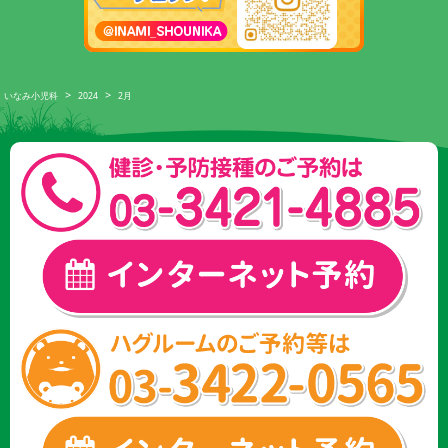
>
>
いなみ小児科
2024
2月