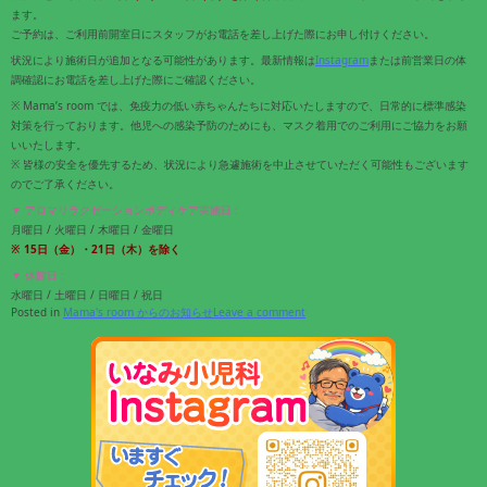
ます。
ご予約は、ご利用前開室日にスタッフがお電話を差し上げた際にお申し付けください。
状況により施術日が追加となる可能性があります。最新情報は
Instagram
または前営業日の体
調確認にお電話を差し上げた際にご確認ください。
※ Mama’s room では、免疫力の低い赤ちゃんたちに対応いたしますので、日常的に標準感染
対策を行っております。他児への感染予防のためにも、マスク着用でのご利用にご協力をお願
いいたします。
※ 皆様の安全を優先するため、状況により急遽施術を中止させていただく可能性もございます
のでご了承ください。
▼ アロマリラクゼーションボディケア実施日 :
月曜日 / 火曜日 / 木曜日 / 金曜日
※ 15
日（金）・21
日（木）
を除く
▼ 休館日 :
水曜日 / 土曜日 / 日曜日 / 祝日
Posted in
Mama's room からのお知らせ
Leave a comment