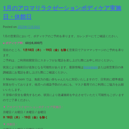
1月のアロマリラクゼーションボディケア実施
日・休館日
Posted on
2023年12月26日
1月の営業日において、ボディケアのご予約を承ります。カレンダーにてご確認ください。
■ ボディケア料 :
60分8,800円
現在のところ、
1月18
日（木）・19
日（金）
を除く
営業日でアロママッサージのご予約を承り
ます。
ご予約は、ご利用前開室日にスタッフがお電話を差し上げた際にお申し付けください。
状況により施術日が追加となる可能性があります。最新情報は
Instagram
または前営業日の体
調確認にお電話を差し上げた際にご確認ください。
※ Mama’s room では、免疫力の低い赤ちゃんたちに対応いたしますので、日常的に標準感染
対策を行っております。他児への感染予防のためにも、マスク着用でのご利用にご協力をお願
いいたします。
※ 皆様の安全を優先するため、状況により急遽施術を中止させていただく可能性もございます
のでご了承ください。
▼ アロマリラクゼーションボディケア実施日 :
月曜日 / 火曜日 / 木曜日 / 金曜日
※ 18
日（木）・19
日（金）
を除く
▼ 休館日 :