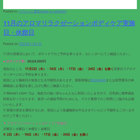
Posted in
ハグルーム通信
Leave a comment
11月のアロマリラクゼーションボディケア実施
日・休館日
Posted on
2023年11月1日
11月の営業日において、ボディケアのご予約を承ります。カレンダーにてご確認ください。
■ ボディケア料 :
60分8,800円
現在のところ、
11月2
日（木）・16
日（木）・17
日（金）・
24
日（金）
を除く
営業日でアロマ
マッサージのご予約を承ります。
状況により施術日が追加となる可能性があります。最新情報は
Instagram
または前営業日の体
調確認にお電話を差し上げた際にご確認ください。
※ Mama’s room では、免疫力の低い赤ちゃんたちに対応いたしますので、日常的に標準感染
対策を行っております。他児への感染予防のためにも、マスク着用でのご利用にご協力をお願
いいたします。
※ 皆様の安全を優先するため、状況により急遽施術を中止させていただく可能性もございます
のでご了承ください。
▼ アロマリラクゼーションボディケア実施日 :
月曜日 / 火曜日 / 木曜日 / 金曜日
※ 2
日（木）
・16
日（木）・17
日（金）・
24
日（金）
を除く