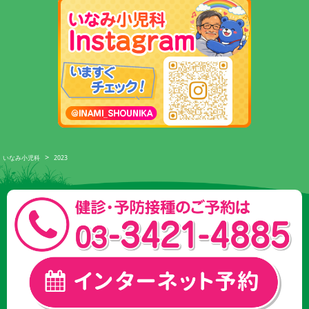
稿
ナ
ビ
ゲ
ー
シ
ョ
ン
>
いなみ小児科
2023