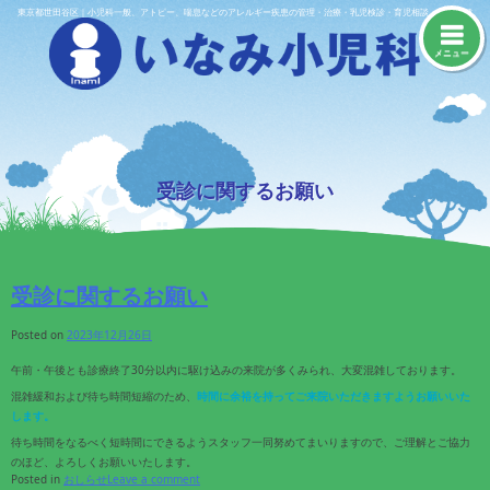
Skip
東京都世田谷区｜小児科一般、アトピー、喘息などのアレルギー疾患の管理・治療・乳児検診・育児相談・予防接種
to
content
メニュー
受診に関するお願い
受診に関するお願い
Posted on
2023年12月26日
午前・午後とも診療終了30分以内に駆け込みの来院が多くみられ、大変混雑しております。
混雑緩和および待ち時間短縮のため、
時間に余裕を持ってご来院いただきますようお願いいた
します。
待ち時間をなるべく短時間にできるようスタッフ一同努めてまいりますので、ご理解とご協力
のほど、よろしくお願いいたします。
Posted in
おしらせ
Leave a comment