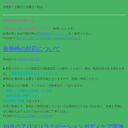
▼ 休館日 :
水曜日 / 土曜日 / 日曜日 / 祝日
年末年始のお知らせ
12月29日（金）から1月4日（木）まで
休業いたします。
抽選の申し込み可能日時は
世田谷区のホームページ
をご参照ください。
Posted in
Mama's room からのお知らせ
Leave a comment
発熱時の対応について
Posted on
2023年10月12日
■ 新型コロナウィルス感染症の5類感染症への移行にともない、発熱・風邪症状がある場合を含
め、
一般診療は予約制ではなくなりました。
事前のお電話等も必要なく診察可能となりますので、直接ご来院ください。
■ 当院はコロナ検査、インフルエンザ検査を行っておりますが、
・発熱から10時間以上経過している方
・医師が必要と判断した方
のみ検査を実施
しております。
症状が軽微な方、発熱から時間が経っていない方は偽陰性となるおそれがあり、検査を実施し
ない場合もありますのであらかじめご了承ください。
Posted in
おしらせ
Leave a comment
10月のアロマリラクゼーションボディケア実施