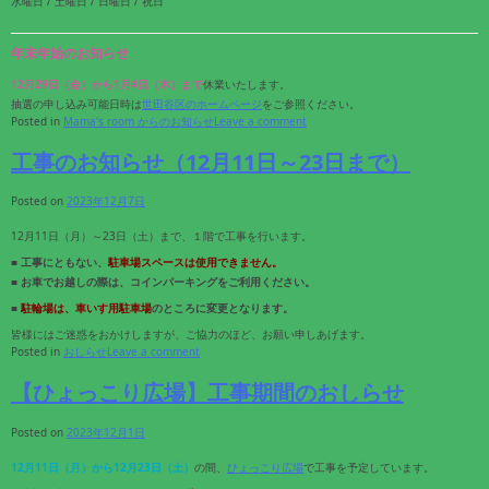
水曜日 / 土曜日 / 日曜日 / 祝日
年末年始のお知らせ
12月29日（金）から1月4日（木）まで
休業いたします。
抽選の申し込み可能日時は
世田谷区のホームページ
をご参照ください。
Posted in
Mama's room からのお知らせ
Leave a comment
工事のお知らせ（12月11日～23日まで）
Posted on
2023年12月7日
12月11日（月）～23日（土）まで、１階で工事を行います。
■ 工事にともない、
駐車場スペースは使用できません。
■ お車でお越しの際は、コインパーキングをご利用ください。
■
駐輪場は、車いす用駐車場
のところに変更となります。
皆様にはご迷惑をおかけしますが、ご協力のほど、お願い申しあげます。
Posted in
おしらせ
Leave a comment
【ひょっこり広場】工事期間のおしらせ
Posted on
2023年12月1日
12月11日（月）から12月23日（土）
の間、
ひょっこり広場
で工事を予定しています。