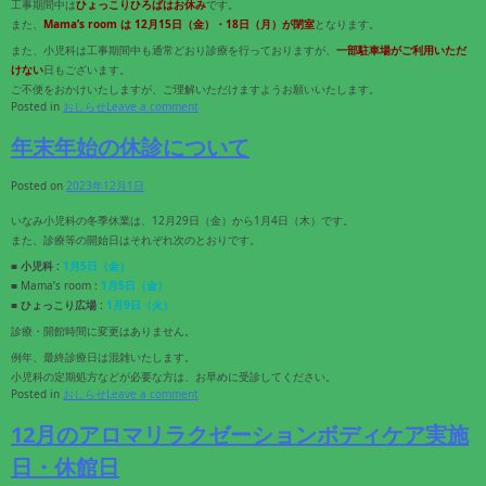
工事期間中は
ひょっこりひろばはお休み
です。
また、
Mama’s room は 12月15日（金）・18日（月）が閉室
となります。
また、小児科は工事期間中も通常どおり診療を行っておりますが、
一部駐車場がご利用いただ
けない
日もございます。
ご不便をおかけいたしますが、ご理解いただけますようお願いいたします。
Posted in
おしらせ
Leave a comment
年末年始の休診について
Posted on
2023年12月1日
いなみ小児科の冬季休業は、12月29日（金）から1月4日（木）です。
また、診療等の開始日はそれぞれ次のとおりです。
■
小児科 :
1月5日（金）
■ Mama’s room :
1月5日（金）
■
ひょっこり広場 :
1月9日（火）
診療・開館時間に変更はありません。
例年、最終診療日は混雑いたします。
小児科の定期処方などが必要な方は、お早めに受診してください。
Posted in
おしらせ
Leave a comment
12月のアロマリラクゼーションボディケア実施
日・休館日