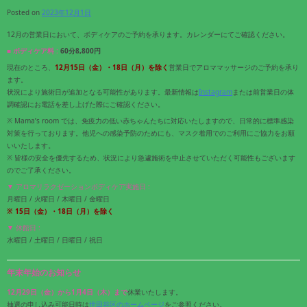
Posted on
2023年12月1日
12月の営業日において、ボディケアのご予約を承ります。カレンダーにてご確認ください。
■ ボディケア料 :
60分8,800円
現在のところ、
12月15
日（金）・18
日（月）
を除く
営業日でアロママッサージのご予約を承り
ます。
状況により施術日が追加となる可能性があります。最新情報は
Instagram
または前営業日の体
調確認にお電話を差し上げた際にご確認ください。
※ Mama’s room では、免疫力の低い赤ちゃんたちに対応いたしますので、日常的に標準感染
対策を行っております。他児への感染予防のためにも、マスク着用でのご利用にご協力をお願
いいたします。
※ 皆様の安全を優先するため、状況により急遽施術を中止させていただく可能性もございます
のでご了承ください。
▼ アロマリラクゼーションボディケア実施日 :
月曜日 / 火曜日 / 木曜日 / 金曜日
※ 15
日（金）・18
日（月）
を除く
▼ 休館日 :
水曜日 / 土曜日 / 日曜日 / 祝日
年末年始のお知らせ
12月29日（金）から1月4日（木）まで
休業いたします。
抽選の申し込み可能日時は
世田谷区のホームページ
をご参照ください。