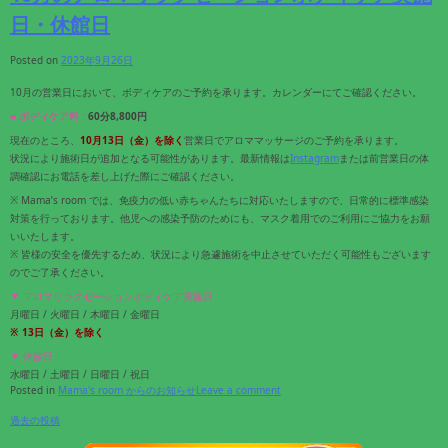
日・休館日
Posted on
2023年9月26日
10月の営業日において、ボディケアのご予約を承ります。カレンダーにてご確認ください。
■ ボディケア料 :
60分8,800円
現在のところ、
10月
13
日（金）
を除く
営業日でアロママッサージのご予約を承ります。
状況により施術日が追加となる可能性があります。最新情報は
Instagram
または前営業日の体
調確認にお電話を差し上げた際にご確認ください。
※ Mama’s room では、免疫力の低い赤ちゃんたちに対応いたしますので、日常的に標準感染
対策を行っております。他児への感染予防のためにも、マスク着用でのご利用にご協力をお願
いいたします。
※ 皆様の安全を優先するため、状況により急遽施術を中止させていただく可能性もございます
のでご了承ください。
▼ アロマリラクゼーションボディケア実施日 :
月曜日 / 火曜日 / 木曜日 / 金曜日
※
13
日（金）
を除く
▼ 休館日 :
水曜日 / 土曜日 / 日曜日 / 祝日
Posted in
Mama's room からのお知らせ
Leave a comment
過去の投稿
投