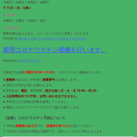
月曜日 / 火曜日 / 木曜日 / 金曜日
※ 15日（木）を除く
▼ 休館日 :
水曜日 / 土曜日 / 日曜日 / 祝日
▼ 夏季休業 :
夏季休業はありません。カレンダーどおりに営業しております。
Posted in
Mama's room からのお知らせ
Leave a comment
新型コロナワクチン接種を行います。
Posted on
2021年6月21日
当医院では毎週
日曜日10:00〜13:00
に コロナワクチン接種を行います。
■
接種券
のある方（予約時に
接種番号
をお聞きします）
■ 2回分の予約を1度にお取りします。
■ 予約方法 :
電話
受付時間（
祝日を除く月・火・木 19:00～20:30
）
■
上記時間以外での予約、お問い合わせはできません。
■ 予約日などの詳細は別表を参照してください。
■ 無駄にできないワクチンですのでご協力お願いします。
（別表）コロナワクチン予約について
※ 予約は
接種券のある方
です。
接種券が来てから
お取りください。
※ 1回目から2回目の間隔は3週間です。2回セットでのご予約となります。