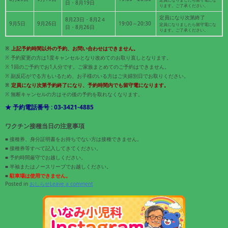
日・8月19日
ります。ご了承ください。
定員になり次第終了
8月23日・8月2４
9月5日
9月26日
19:00～20:30
定員になりましたら留守電にな
日・8月26日
ります。ご了承ください。
※
上記予約時間以外の予約、お問い合わせはできません。
※ 予約変更の方は1度キャンセルとなり改めてのお取り直しとなります。
※ 1回のご予約でお1人分です。ご家族まとめてのご予約はできません。
※ 副反応がでる方もいるため、お子様のいる方はご夫婦別日でお取りください。
※
定員になり次第予約終了になり、予約時間内でも留守電になります。
※ 無断キャンセルの方はその後の予約を取れなくなります。
★ 予約電話番号 : 03-3421-4885
ワクチン接種当日の注意事項
■ 接種券、身分証明書をお持ちでない方は接種できません。
■ 接種券等すべて記入してきてください。
■ 予約時間厳守でお越しください。
■ 半袖またはノースリーブでお越しください。
■
駐車場は使用できません。
Posted in
おしらせ
Leave a comment