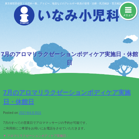
Skip
東京都世田谷区｜小児科一般、アトピー、喘息などのアレルギー疾患の管理・治療・乳児検診・育児相談・予防接種
to
content
メニュー
7月のアロマリラクゼーションボディケア実施日・休館
日
7月のアロマリラクゼーションボディケア実施
日・休館日
Posted on
2021年6月30日
7月のすべての営業日でアロママッサージの予約が可能です。
ご利用前にご希望をお伺いにお電話をさせていただきます。
▼ アロマリラクゼーションボディケア実施日 :