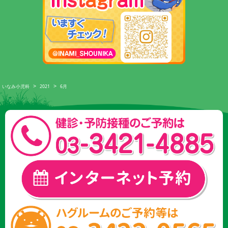
>
>
いなみ小児科
2021
6月