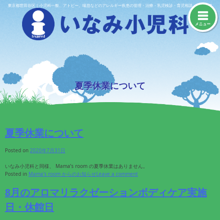
Skip
東京都世田谷区｜小児科一般、アトピー、喘息などのアレルギー疾患の管理・治療・乳児検診・育児相談・予防接種
to
content
メニュー
夏季休業について
夏季休業について
Posted on
2020年7月31日
いなみ小児科と同様、 Mama’s room の夏季休業はありません。
Posted in
Mama's room からのお知らせ
Leave a comment
8月のアロマリラクゼーションボディケア実施
日・休館日