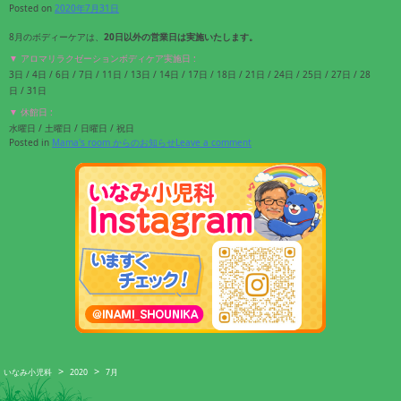
Posted on
2020年7月31日
8月のボディーケアは、
20日以外の営業日は実施いたします。
▼ アロマリラクゼーションボディケア実施日 :
3日 / 4日 / 6日 / 7日 / 11日 / 13日 / 14日 / 17日 / 18日 / 21日 / 24日 / 25日 / 27日 / 28
日 / 31日
▼ 休館日 :
水曜日 / 土曜日 / 日曜日 / 祝日
Posted in
Mama's room からのお知らせ
Leave a comment
>
>
いなみ小児科
2020
7月