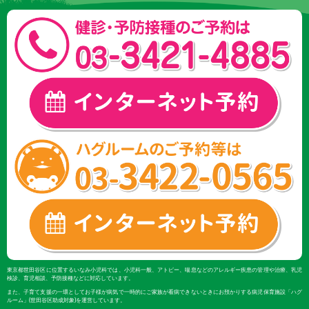
東京都世田谷区に位置するいなみ小児科では、小児科一般、アトピー、喘息などのアレルギー疾患の管理や治療、乳児
検診、育児相談、予防接種などに対応しています。
また、子育て支援の一環としてお子様が病気で一時的にご家族が看病できないときにお預かりする病児保育施設「ハグ
ルーム」(世田谷区助成対象)を運営しています。