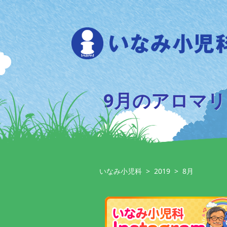
Skip
to
content
9月のアロマ
いなみ小児科
>
2019
>
8月