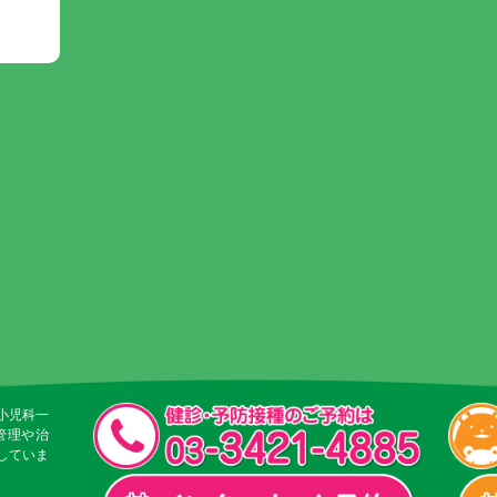
小児科一
管理や治
していま