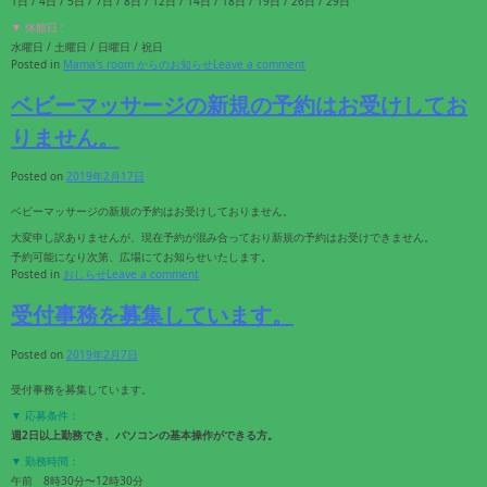
1日 / 4日 / 5日 / 7日 / 8日 / 12日 / 14日 / 18日 / 19日 / 26日 / 29日
▼ 休館日 :
水曜日 / 土曜日 / 日曜日 / 祝日
Posted in
Mama's room からのお知らせ
Leave a comment
ベビーマッサージの新規の予約はお受けしてお
りません。
Posted on
2019年2月17日
ベビーマッサージの新規の予約はお受けしておりません。
大変申し訳ありませんが、現在予約が混み合っており新規の予約はお受けできません。
予約可能になり次第、広場にてお知らせいたします。
Posted in
おしらせ
Leave a comment
受付事務を募集しています。
Posted on
2019年2月7日
受付事務を募集しています。
▼ 応募条件：
週2日以上勤務でき、パソコンの基本操作ができる方。
▼ 勤務時間：
午前 8時30分〜12時30分