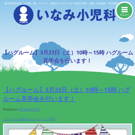
Skip
東京都世田谷区｜小児科一般、アトピー、喘息などのアレルギー疾患の管理・治療・乳児検診・育児相談・予防接種
to
content
メニュー
【ハグルーム】3月23日（土）10時～15時 ハグルーム
見学会を行います！
【ハグルーム】3月23日（土）10時～15時 ハグ
ルーム見学会を行います！
Posted on
2019年2月19日
ハグルーム見学会[ダウンロード：PDF]