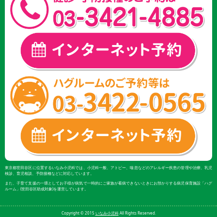
東京都世田谷区に位置するいなみ小児科では、小児科一般、アトピー、喘息などのアレルギー疾患の管理や治療、乳児
検診、育児相談、予防接種などに対応しています。
また、子育て支援の一環としてお子様が病気で一時的にご家族が看病できないときにお預かりする病児保育施設「ハグ
ルーム」(世田谷区助成対象)を運営しています。
Copyright © 2015
いなみ小児科
All Rights Reserved.