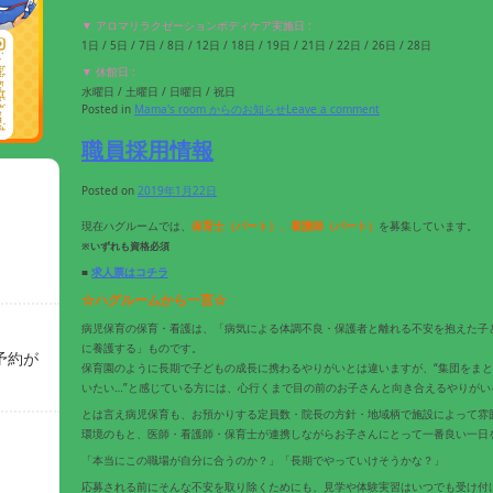
▼ アロマリラクゼーションボディケア実施日 :
1日 / 5日 / 7日 / 8日 / 12日 / 18日 / 19日 / 21日 / 22日 / 26日 / 28日
▼ 休館日 :
水曜日 / 土曜日 / 日曜日 / 祝日
Posted in
Mama's room からのお知らせ
Leave a comment
職員採用情報
Posted on
2019年1月22日
現在ハグルームでは、
保育士（パート）、看護師（パート）
を募集しています。
※いずれも資格必須
■
求人票はコチラ
☆ハグルームから一言☆
病児保育の保育・看護は、「病気による体調不良・保護者と離れる不安を抱えた子
に養護する」ものです。
予約が
保育園のように長期で子どもの成長に携わるやりがいとは違いますが、“集団をまとめ
いたい…”と感じている方には、心行くまで目の前のお子さんと向き合えるやりが
とは言え病児保育も、お預かりする定員数・院長の方針・地域柄で施設によって雰
環境のもと、医師・看護師・保育士が連携しながらお子さんにとって一番良い一日
「本当にこの職場が自分に合うのか？」「長期でやっていけそうかな？」
応募される前にそんな不安を取り除くためにも、見学や体験実習はいつでも受け付