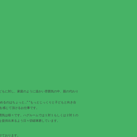
どもに対し、家庭のように温かい雰囲気の中、親の代わり
るのはちょっと…” “もっとじっくりと子どもと向き合
いを感じて頂けるお仕事です。
囲気は様々です。ハグルームでは１対１もしくは２対１の
を提供出来るよう日々切磋琢磨しています。
けております。