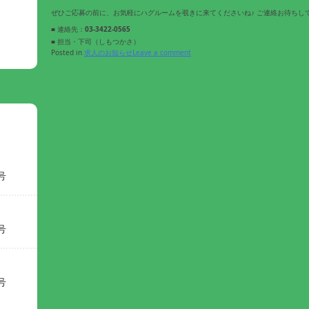
ぜひご応募の前に、お気軽にハグルームを覗きに来てくださいね♪ ご連絡お待ちし
■ 連絡先：
03-3422-0565
■ 担当・下司（しもつかさ）
Posted in
求人のお知らせ
Leave a comment
号
号
号