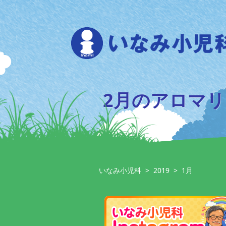
Skip
to
content
2月のアロマ
いなみ小児科
>
2019
>
1月