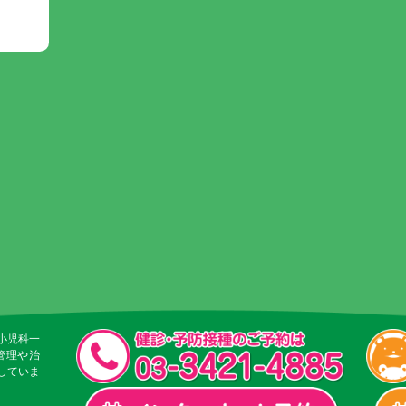
小児科一
管理や治
していま