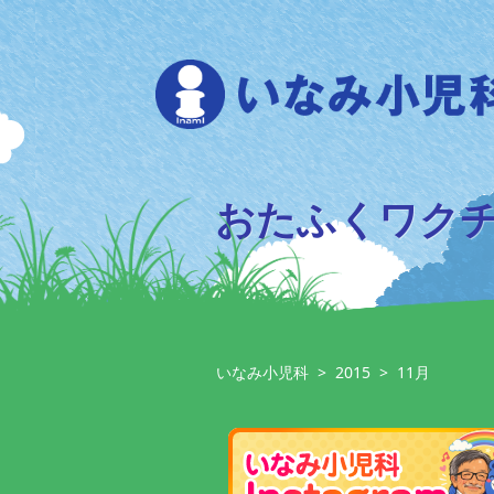
Skip
to
content
おたふくワク
いなみ小児科
>
2015
>
11月