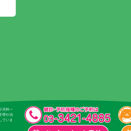
小児科一
管理や治
していま